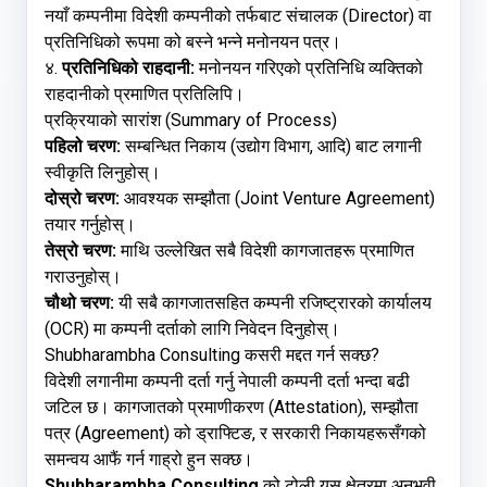
नयाँ कम्पनीमा विदेशी कम्पनीको तर्फबाट संचालक (Director) वा
प्रतिनिधिको रूपमा को बस्ने भन्ने मनोनयन पत्र।
४.
प्रतिनिधिको राहदानी:
मनोनयन गरिएको प्रतिनिधि व्यक्तिको
राहदानीको प्रमाणित प्रतिलिपि।
प्रक्रियाको सारांश (Summary of Process)
पहिलो चरण:
सम्बन्धित निकाय (उद्योग विभाग, आदि) बाट लगानी
स्वीकृति लिनुहोस्।
दोस्रो चरण:
आवश्यक सम्झौता (Joint Venture Agreement)
तयार गर्नुहोस्।
तेस्रो चरण:
माथि उल्लेखित सबै विदेशी कागजातहरू प्रमाणित
गराउनुहोस्।
चौथो चरण:
यी सबै कागजातसहित कम्पनी रजिष्ट्रारको कार्यालय
(OCR) मा कम्पनी दर्ताको लागि निवेदन दिनुहोस्।
Shubharambha Consulting कसरी मद्दत गर्न सक्छ?
विदेशी लगानीमा कम्पनी दर्ता गर्नु नेपाली कम्पनी दर्ता भन्दा बढी
जटिल छ। कागजातको प्रमाणीकरण (Attestation), सम्झौता
पत्र (Agreement) को ड्राफ्टिङ, र सरकारी निकायहरूसँगको
समन्वय आफैं गर्न गाह्रो हुन सक्छ।
Shubharambha Consulting
को टोली यस क्षेत्रमा अनुभवी